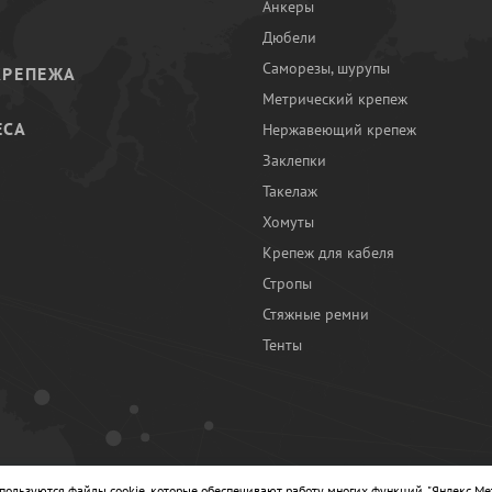
Анкеры
Дюбели
Саморезы, шурупы
КРЕПЕЖА
Метрический крепеж
ЕСА
Нержавеющий крепеж
Заклепки
И
Такелаж
Хомуты
Крепеж для кабеля
Стропы
Стяжные ремни
Тенты
Ы
спользуются файлы cookie, которые обеспечивают работу многих функций, "Яндекс.Ме