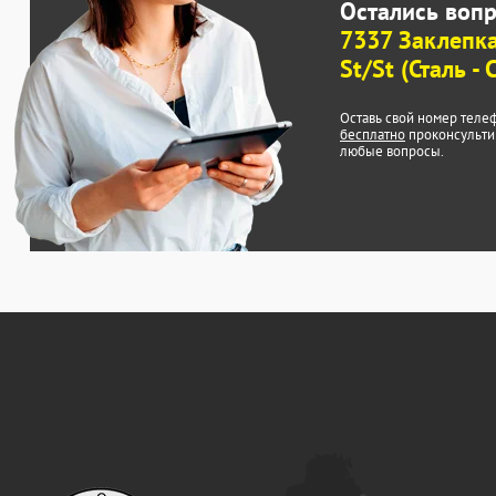
Остались воп
7337 Заклепк
St/St (Сталь - 
Оставь свой номер теле
бесплатно
проконсульти
любые вопросы.