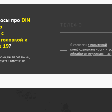
росы про
DIN
з
 с
 головкой и
x 19
?
Я согласен
с политикой
конфиденциальности и у
обработки персональных
фона, мы перезвоним,
руем и ответим на