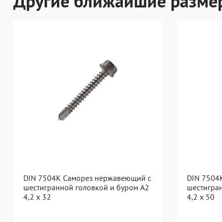
Другие ближайшие разме
DIN 7504K Саморез нержавеющий с
DIN 7504
шестигранной головкой и буром A2
шестигра
4,2 x 32
4,2 x 50