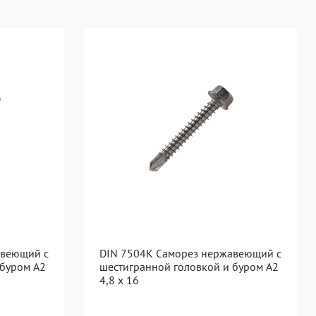
авеющий с
DIN 7504K Саморез нержавеющий с
 буром A2
шестигранной головкой и буром A2
4,8 x 16