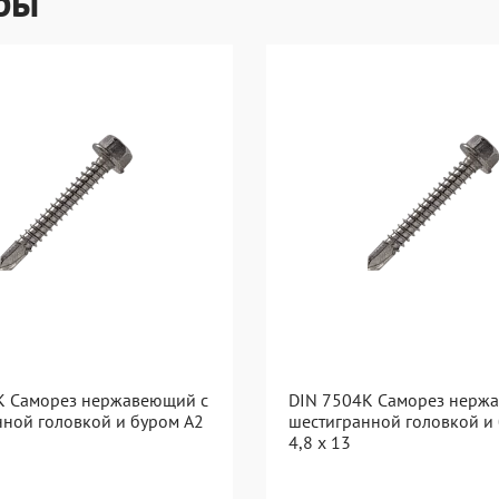
ры
K Саморез нержавеющий с
DIN 7504K Саморез нерж
нной головкой и буром A2
шестигранной головкой и
4,8 x 13