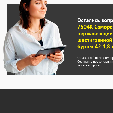
Остались воп
7504K Саморе
нержавеющий
шестигранной
буром A2 4,8 
Оставь свой номер теле
бесплатно
проконсульти
любые вопросы.