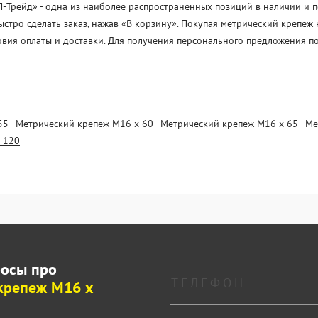
рейд» - одна из наиболее распространённых позиций в наличии и под
стро сделать заказ, нажав «В корзину». Покупая метрический крепеж
овия оплаты и доставки. Для получения персонального предложения п
55
Метрический крепеж М16 х 60
Метрический крепеж М16 х 65
Ме
 120
росы про
крепеж М16 х