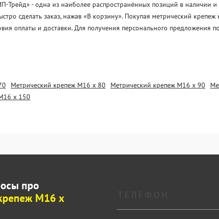
Трейд» - одна из наиболее распространённых позиций в наличии и по
стро сделать заказ, нажав «В корзину». Покупая метрический крепеж
овия оплаты и доставки. Для получения персонального предложения п
70
Метрический крепеж М16 х 80
Метрический крепеж М16 х 90
Ме
М16 х 150
росы про
крепеж М16 х