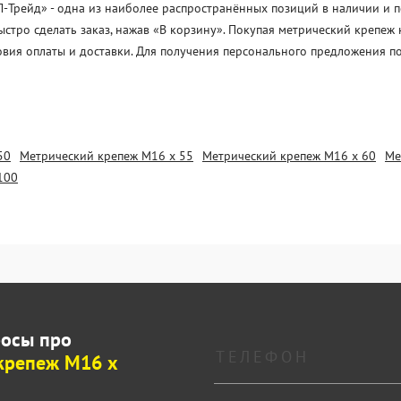
рейд» - одна из наиболее распространённых позиций в наличии и под
стро сделать заказ, нажав «В корзину». Покупая метрический крепеж
овия оплаты и доставки. Для получения персонального предложения п
50
Метрический крепеж М16 х 55
Метрический крепеж М16 х 60
Ме
100
росы про
крепеж М16 х