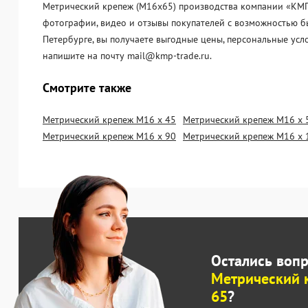
Метрический крепеж (М16х65) производства компании «KМП-Т
фотографии, видео и отзывы покупателей с возможностью бы
Петербурге, вы получаете выгодные цены, персональные усл
напишите на почту mail@kmp-trade.ru.
Смотрите также
Метрический крепеж М16 х 45
Метрический крепеж М16 х 
Метрический крепеж М16 х 90
Метрический крепеж М16 х 
Остались воп
Метрический 
65
?