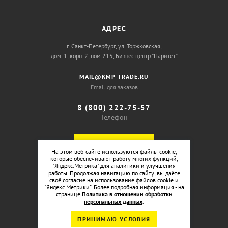
АДРЕС
г. Санкт-Петербург, ул. Торжковская,
дом. 1, корп. 2, пом 215, Бизнес центр “Паритет”
MAIL@KMP-TRADE.RU
Email для заказов
8 (800) 222-75-57
Телефон
ОБРАТНЫЙ ЗВОНОК
На этом веб-сайте используются файлы cookie,
которые обеспечивают работу многих функций,
"Яндекс.Метрика" для аналитики и улучшения
работы. Продолжая навигацию по сайту, вы даёте
своё согласие на использование файлов cookie и
"Яндекс.Метрики". Более подробная информация - на
странице
Политика в отношении обработки
персональных данных
.
ПРИНИМАЮ УСЛОВИЯ