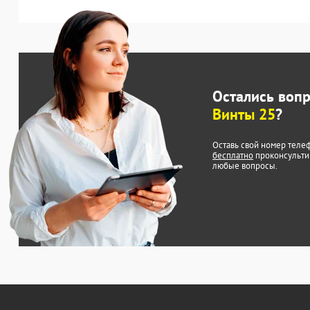
Остались воп
Винты 25
?
Оставь свой номер теле
бесплатно
проконсульти
любые вопросы.