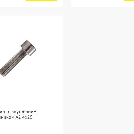
инт с внутренним
нником А2 4х25