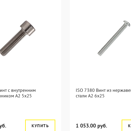
инт с внутренним
ISO 7380 Винт из нержав
нником А2 5х25
стали А2 6х25
уб.
1 053.00 руб.
КУПИТЬ
К