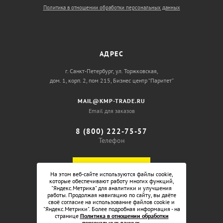
Политика в отношении обработки персональных данных
АДРЕС
г. Санкт-Петербург, ул. Торжковская,
дом. 1, корп. 2, пом 215, Бизнес центр “Паритет”
MAIL@KMP-TRADE.RU
Email для заказов
8 (800) 222-75-57
Телефон
ОБРАТНЫЙ ЗВОНОК
На этом веб-сайте используются файлы cookie,
которые обеспечивают работу многих функций,
"Яндекс.Метрика" для аналитики и улучшения
работы. Продолжая навигацию по сайту, вы даёте
своё согласие на использование файлов cookie и
"Яндекс.Метрики". Более подробная информация - на
странице
Политика в отношении обработки
персональных данных
.