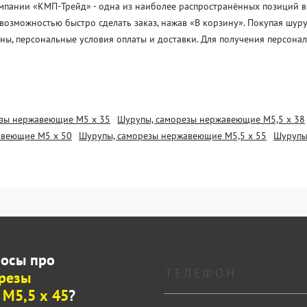
пании «KМП-Трейд» - одна из наиболее распространённых позиций в н
с возможностью быстро сделать заказ, нажав «В корзину». Покупая ш
ены, персональные условия оплаты и доставки. Для получения персон
езы нержавеющие М5 х 35
Шурупы, саморезы нержавеющие М5,5 х 38
авеющие М5 х 50
Шурупы, саморезы нержавеющие М5,5 х 55
Шурупы
росы про
резы
М5,5 х 45
?