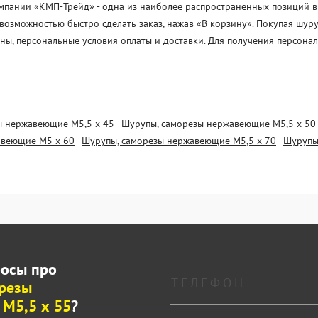
пании «KМП-Трейд» - одна из наиболее распространённых позиций в н
с возможностью быстро сделать заказ, нажав «В корзину». Покупая ш
ены, персональные условия оплаты и доставки. Для получения персон
ы нержавеющие М5,5 х 45
Шурупы, саморезы нержавеющие М5,5 х 50
авеющие М5 х 60
Шурупы, саморезы нержавеющие М5,5 х 70
Шурупы
росы про
резы
М5,5 х 55
?