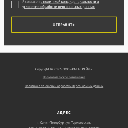
Я согласен
с политикой конфиденциальности и
условиями обработки персональных данных
ОТПРАВИТЬ
Copyright © 2026 ООО «КМП-ТРЕЙД».
Пользовательское соглашение
Политика в отношении обработки персональных данных
АДРЕС
г. Санкт-Петербург, ул. Торжковская,
дом. 1, корп. 2, пом 215, Бизнес центр “Паритет”