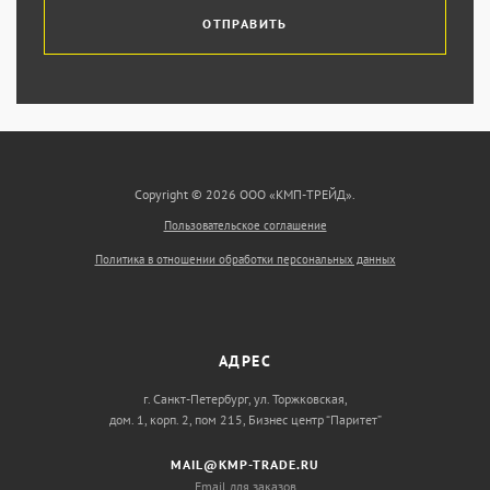
ОТПРАВИТЬ
Copyright © 2026 ООО «КМП-ТРЕЙД».
Пользовательское соглашение
Политика в отношении обработки персональных данных
АДРЕС
г. Санкт-Петербург, ул. Торжковская,
дом. 1, корп. 2, пом 215, Бизнес центр “Паритет”
MAIL@KMP-TRADE.RU
Email для заказов