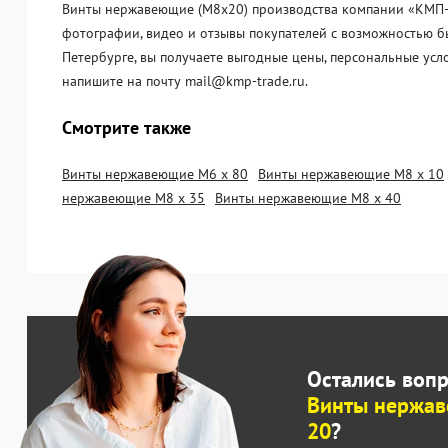
Винты нержавеющие (М8х20) производства компании «KМП-Тр
фотографии, видео и отзывы покупателей с возможностью б
Петербурге, вы получаете выгодные цены, персональные усл
напишите на почту mail@kmp-trade.ru.
Смотрите также
Винты нержавеющие М6 х 80
Винты нержавеющие М8 х 10
нержавеющие М8 х 35
Винты нержавеющие М8 х 40
Остались воп
Винты нержа
20
?