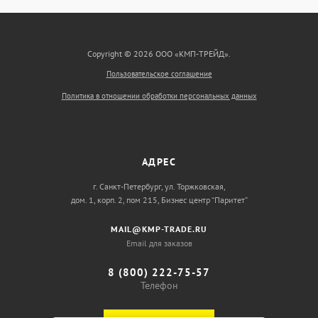
Copyright © 2026 ООО «КМП-ТРЕЙД».
Пользовательское соглашение
Политика в отношении обработки персональных данных
АДРЕС
г. Санкт-Петербург, ул. Торжковская,
дом. 1, корп. 2, пом 215, Бизнес центр “Паритет”
MAIL@KMP-TRADE.RU
Email для заказов
8 (800) 222-75-57
Телефон